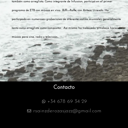
también como arreglista.
Como integrante de Infussion, participó en el primer
programa de ETB con música en vivo:
Riffi–‐Raffe, con Antxon Urresolo. Ha
participado en numerosas grabaciones de diferentes estilos musicales, generalmente
tanto como arreglista como compositor. Así mismo, ha trabajado
y trabaja haciendo
música para cine, radio y televisión.
Contacto
+34 678 69 34 29
rsainzderozasjazz@gmail.com
F
Y