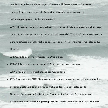
jazz: Melonius Tonk, Kukubarre Jazz Quartet y El Tercer Hombre, Guitarras
amigas
(Dúo con el guitarrista Salvador Salazar), y colabora con el
violinista
georgiano
Nika Bitchiashvilli.
2009–‐12. Forma el septeto Funk Collective con el que inicia dos proyectos: El primero
con el actor Manu García: Los conciertos didácticos del: “Didi Jazz”, proyecto educativo
para la difusión del Jazz. Participa en esta época en los conciertos semanales de La
Hacería.
2018: Gesta la primera formación de Organizing.
2019: Colabora con la cantante Malú Garay en dúo y en cuarteto.
2020: Graba el disco “Short Stories” con Organizing.
2023: Graba el disco “999”. Siendo compositor e instrumentista en todos lostemas.
Ha
grabado y colaborado en múltiples trabajos: tanto en conciertos con la
Orquesta
Sinfónica de Euskadi o la Orquesta Sinfónica de Bilbao como con
grabaciones de discos como Iparraguirre, de Gontzal Mendibil, en el cuál colaboró