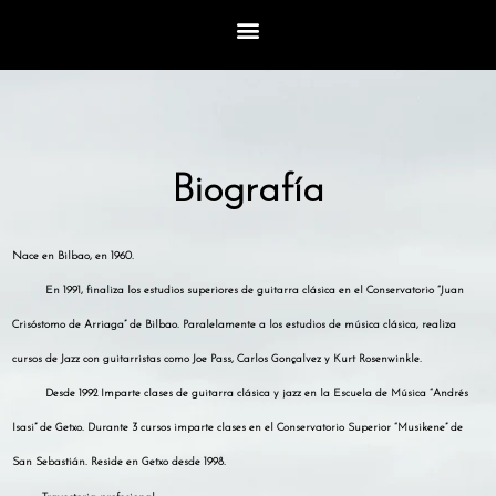
Ir
al
contenido
Biografía
N
ace en Bilbao, en 1960.
En 1991, finaliza los estudios superiores de guitarra clásica en el Conservatorio “Juan
Crisóstomo de Arriaga” de Bilbao. Paralelamente a los estudios de música clásica, realiza
cursos de Jazz con guitarristas como Joe Pass, Carlos Gonçalvez y Kurt Rosenwinkle.
Desde 1992 Imparte clases de guitarra clásica y jazz en la Escuela de Música “Andrés
Isasi” de Getxo. Durante 3 cursos imparte clases en el Conservatorio Superior “Musikene” de
San Sebastián. Reside en Getxo desde 1998.